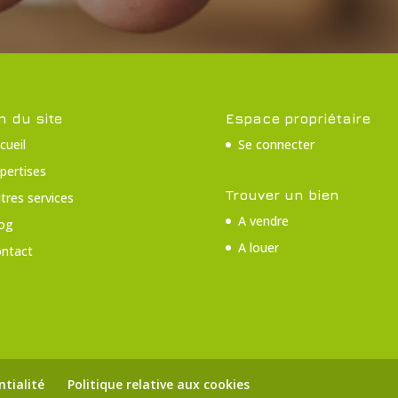
n du site
Espace propriétaire
cueil
Se connecter
pertises
Trouver un bien
tres services
A vendre
og
A louer
ntact
ntialité
Politique relative aux cookies