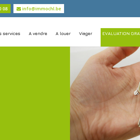
0 08
info@immochl.be
 services
A vendre
A louer
Viager
EVALUATION GRA